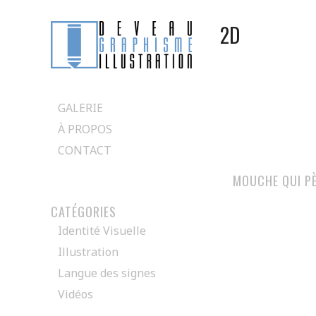
2D
Passer
directement
GALERIE
au
À PROPOS
contenu
CONTACT
MOUCHE QUI P
CATÉGORIES
Identité Visuelle
Illustration
Langue des signes
Vidéos