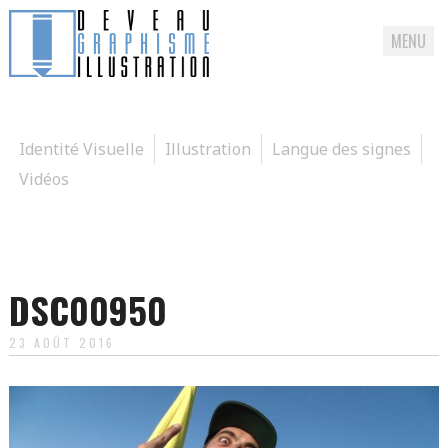
MENU
Passer
directement
au
Identité Visuelle
Illustration
Langue des signes
contenu
Vidéos
DSC00950
23 AOÛT 2016