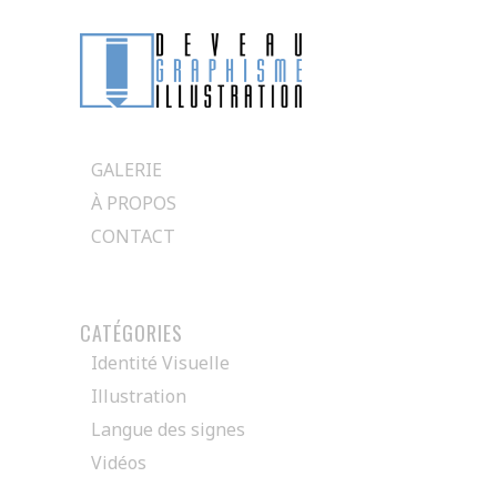
Passer
directement
GALERIE
au
À PROPOS
contenu
CONTACT
CATÉGORIES
Identité Visuelle
Illustration
Langue des signes
Vidéos