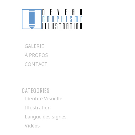
Passer
directement
GALERIE
au
À PROPOS
contenu
CONTACT
CATÉGORIES
Identité Visuelle
Illustration
Langue des signes
Vidéos