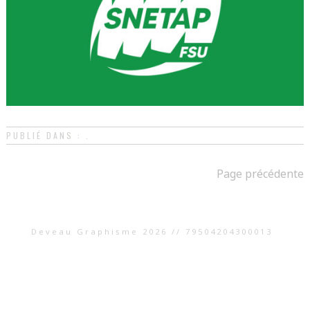
PUBLIÉ DANS : .
Page précédente
Deveau Graphisme 2026 // 79504204300013