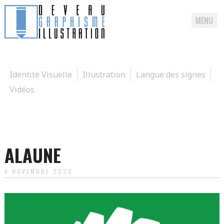
MENU
Passer
directement
au
Identité Visuelle
Illustration
Langue des signes
contenu
Vidéos
ALAUNE
6 NOVEMBRE 2020