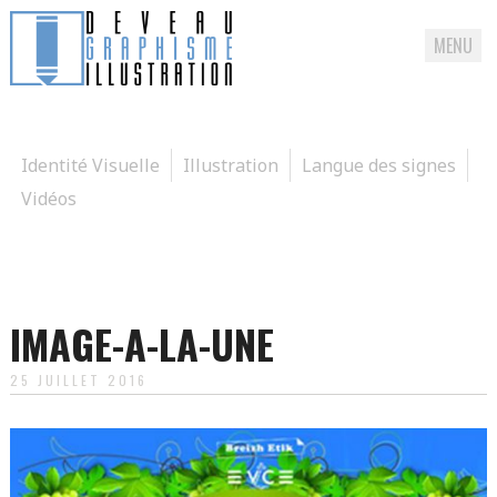
MENU
Passer
directement
au
Identité Visuelle
Illustration
Langue des signes
contenu
Vidéos
IMAGE-A-LA-UNE
25 JUILLET 2016